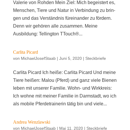
Vale­rie von Rohden Mein Ziel: Mich begeis­tert es,
Men­schen, Tie­re und Natur in Ver­bin­dung zu brin­
gen und das Ver­ständ­nis für­ein­an­der zu för­dern.
Denn wir gehö­ren alle zusammen. Mei­ne
Ausbildung: Tel­ling­ton TTouch®...
Car­li­ta Picard
von
MichaelJosefStaab
|
Juni 5, 2020
|
Steckbriefe
Car­li­ta Picard Ich hei­ße: Car­li­ta Picard Und mei­ne
Tie­re heißen: Malou (Pferd) und ganz vie­le Bie­nen
leben mit unse­rer Familie. Wohn- und Wirkkreis:
Ich woh­ne mit mei­ner Fami­lie in Darm­stadt, wo ich
als mobi­le Pfer­de­trai­ne­rin tätig bin und vie­le...
Andrea Wenz­law­ski
von
MichaelJosefStaab
|
Mai 11, 2020
|
Steckbriefe