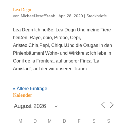
Lea Degn
von
MichaelJosefStaab
|
Apr. 28, 2020
|
Steckbriefe
Lea Degn Ich hei­ße: Lea Degn Und mei­ne Tie­re
heißen: Rayo, opio, Piro­po, Cepi,
Aristeo,Chia,Pepi, Chiqui.Und die Oru­gas in den
Pinienbäumen! Wohn- und Wirkkreis: Ich lebe in
Conil de la Fron­te­ra, auf unse­rer Fin­ca “La
Amistad”, auf der wir unse­ren Traum...
« Ältere Einträge
Kalen­der
M
D
M
D
F
S
S