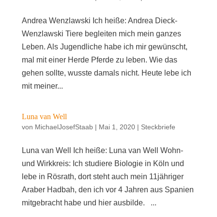
Andrea Wenz­law­ski Ich hei­ße: Andrea Dieck-
Wenzlawski Tie­re beglei­ten mich mein gan­zes
Leben. Als Jugend­li­che habe ich mir gewünscht,
mal mit einer Her­de Pfer­de zu leben. Wie das
gehen soll­te, wuss­te damals nicht. Heu­te lebe ich
mit mei­ner...
Luna van Well
von
MichaelJosefStaab
|
Mai 1, 2020
|
Steckbriefe
Luna van Well Ich hei­ße: Luna van Well Wohn-
und Wirkkreis: Ich stu­die­re Bio­lo­gie in Köln und
lebe in Rös­rath, dort steht auch mein 11jähriger
Ara­ber Had­bah, den ich vor 4 Jah­ren aus Spa­ni­en
mit­ge­bracht habe und hier ausbilde. ...