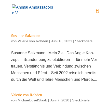
Susan­ne Salzmann
von
Valerie von Rohden
|
Juni 15, 2021
|
Steckbriefe
Susan­ne Salzmann Mein Ziel: Das Angie Kon­
zept in Bran­den­burg zu eta­blie­ren — für mehr Ver­
trau­en, Ver­ständ­nis und Ver­bin­dung zwi­schen
Men­schen und Pferd. Seit 2002 rei­se ich bereits
durch die Welt und leh­re Men­schen und Pfer­de,...
Vale­rie von Rohden
von
MichaelJosefStaab
|
Juni 7, 2020
|
Steckbriefe