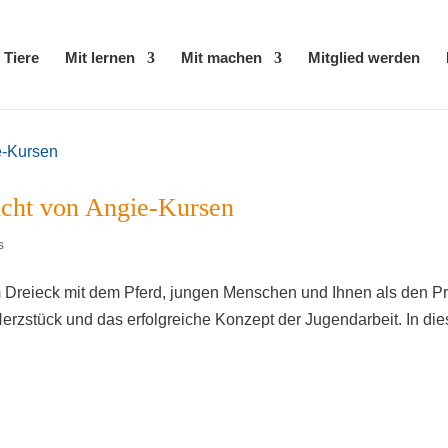
 Tiere
Mit ler­nen
Mit machen
Mit­glied werden
­richt von Angie-Kursen
s
im Drei­eck mit dem Pferd, jun­gen Men­schen und Ihnen als den P
z­stück und das erfolg­rei­che Kon­zept der Jugend­ar­beit. In di