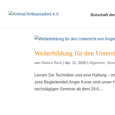
Bot­schaft der
Wei­ter­bil­dung für den Unter
von
Relana Beck
|
Apr. 11, 2020
|
Allgemein
,
New
Ler­nen Sie Tech­ni­ken und eine Hal­tung – 
zess Begleitende/r.Angie Kur­se sind unser Her
sechs­tä­gi­gen Semi­nar ab dem 29.6....