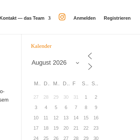
Kon­takt — das Team
Anmel­den
Regis­trie­ren
Kalen­der
M
D
M
D
F
S
S
ro­
27
28
29
30
31
1
2
e­sem
3
4
5
6
7
8
9
10
11
12
13
14
15
16
17
18
19
20
21
22
23
24
25
26
27
28
29
30