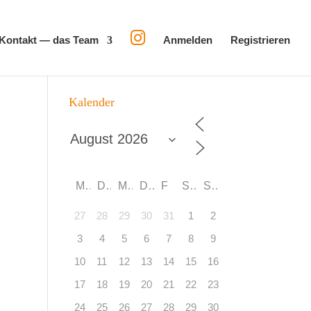
Kon­takt — das Team
Anmel­den
Regis­trie­ren
Kalen­der
M
D
M
D
F
S
S
27
28
29
30
31
1
2
3
4
5
6
7
8
9
10
11
12
13
14
15
16
17
18
19
20
21
22
23
24
25
26
27
28
29
30