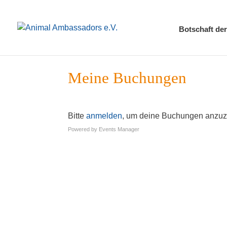
Bot­schaft der
Mei­ne Buchungen
Bit­te
anmel­den
, um dei­ne Buchun­gen anzu
Powered by
Events Mana­ger