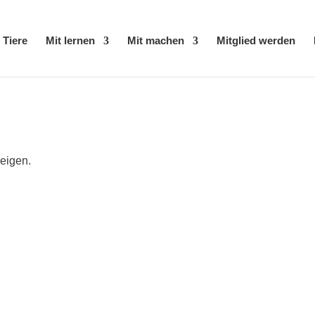
 Tiere
Mit ler­nen
Mit machen
Mit­glied werden
zeigen.