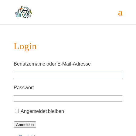
Log­in
Benut­zer­na­me oder E‑Mail-Adres­se
Pass­wort
Ange­mel­det bleiben
Anmelden